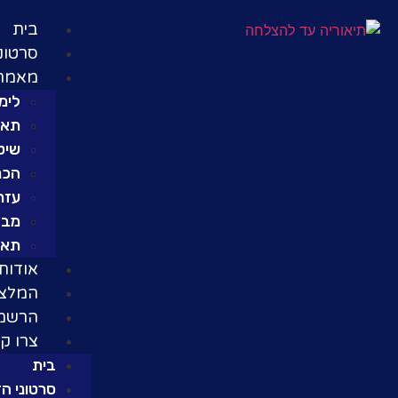
בית
סרטונ
מאמרי
לימו
תאור
שיט
הכנ
עזרי
מבח
תאו
אודות
המלצו
הרשמה
צרו ק
בית
סרטוני ה