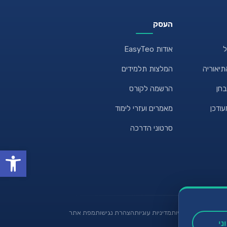
העסק
ל
אודות EasyTeo
תיאוריה
המלצות תלמידים
בחן
הרשמה לקורס
עודכן
מאמרים ועזרי לימוד
סרטוני הדרכה
פתח סרגל
תקנון
מדיניות פרטיות
מדיניות עוגיות
הצהרת נגישות
מפת אתר
ני