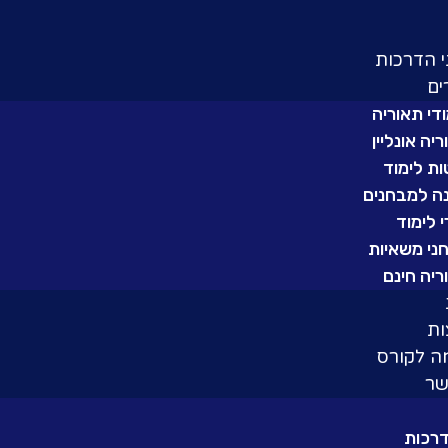
י הדרכות
ם
די תאוריה
יה אונליין
ות לימוד
ה למבחנים
 לימוד
ני משאיות
ריה חינם
ת
 לקורס
שר
דרכות