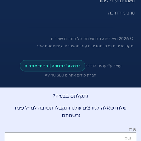
מאמרים ועזרי לימוד
סרטוני הדרכה
©
2026
תיאוריה עד ההצלחה. כל הזכויות שמורות.
תקנון
מדיניות פרטיות
מדיניות עוגיות
הצהרת נגישות
מפת אתר
עוצב ע"י עמית הנדלר
נבנה ע"י תנופה | בניית אתרים
חברת קידום אתרים Avinu SEO
נתקלתם בבעיה?
שלחו שאלה למרצים שלנו ותקבלו תשובה למייל עימו
נרשמתם.
שם