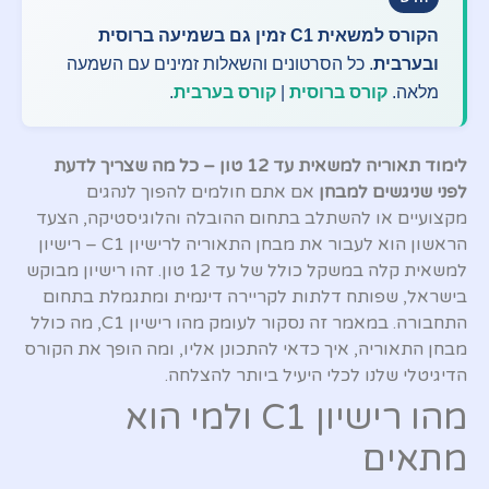
הקורס למשאית C1 זמין גם בשמיעה ברוסית
ובערבית
. כל הסרטונים והשאלות זמינים עם השמעה
מלאה.
קורס ברוסית
|
קורס בערבית
.
לימוד תאוריה למשאית עד 12 טון – כל מה שצריך לדעת
לפני שניגשים למבחן
אם אתם חולמים להפוך לנהגים
מקצועיים או להשתלב בתחום ההובלה והלוגיסטיקה, הצעד
הראשון הוא לעבור את מבחן התאוריה לרישיון C1 – רישיון
למשאית קלה במשקל כולל של עד 12 טון. זהו רישיון מבוקש
בישראל, שפותח דלתות לקריירה דינמית ומתגמלת בתחום
התחבורה. במאמר זה נסקור לעומק מהו רישיון C1, מה כולל
מבחן התאוריה, איך כדאי להתכונן אליו, ומה הופך את הקורס
הדיגיטלי שלנו לכלי היעיל ביותר להצלחה.
מהו רישיון C1 ולמי הוא
מתאים