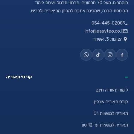
מוסמכים. מעל 70 סרטונים, מבחני תרגול ושיטת לימוד
מבוססת הבנה, שמכינה אתכם למבחן התיאוריה ולכביש.
054-445-0208
info@easyteo.co.il
הציונות 3, אשדוד
קורסי תאוריה
לימוד תאוריה חינם
קורס תאוריה אונליין
תאוריה למשאית C1
תאוריה למשאית עד 12 טון