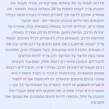
תדרשו לענות על 30 שאלות אמריקאיות. ובכדי לעבור את
המבחן צריך לענות לפחות על 26 שאלות נכונות. מאתגר, מה
שמחייב אתכם לדעת איך לומדים תאוריה בצורה נכונה ויעילה.
הנושאים המרכזיים במבחן התוארי הם : חוקי תנועה
ותמרורים, הכללים לנהיגה בטוחה במשאית קלה, שמירה על
יציבות הרכב, נשיאת מטען, שמירת מרחק ועצירה בטוחה,
תחזוקת הרכב. הנושאים הללו רלוונטיים לכלל הנהגים. למשל
צריך לשמור מרחק בין אם אתם נוהגים על רכב פרטי ובין אם
זו משאית. ההבדל הוא שמשאית, בשל משקלה הרב, מתנהגת
שונה בעת לחיצה על הברקס ולכן צריך להיות מודעים
להבדלים. וכמובן שזוהי רק דגמה אחת, ישנם עוד היבטים
רבים הקשורים ליציבות הרכב ושדה ראייה, המבדילים רכבים
קטנים ממשאיות. בהזדמנות זו נזכיר כי תמיד המטרה היא
שתהיו נהגים מיומנים ובטוחים. זה לא משנה אם זה
לימוד
תיאוריה לאופנוע
או לימוד תאוריה על משאית עד 12 טון –
המטרה היא תמיד שתבינו את החוקים ולא סתם תעברו את
המבחן על מזל, ותהפכו להיות נהגים המסכנים את עצמם ואת
הסביבה.