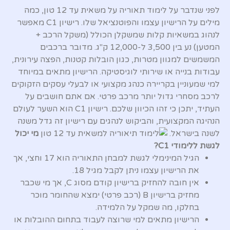
לפני שנדבר על לימוד תאוריה על משאית עד 12 טון, כמה
מילים על הרישיון עצמו והפוטנציאל שלו. רישיון C1 מאפשר
לנהוג במשאיות קלות שמשקלן הכולל (משקל הרכב +
המטען) נע בין 3,500 ל-12,000 ק"ג. מדובר ברכבים
המשמשים למגוון מטרות, כגון הובלות קטנות, הפצה עירונית,
עבודות בנייה או שירותי לוגיסטיקה. הרישיון מתאים במיוחד
למי שמעוניין בקריירה כנהג מקצועי או לבעלי עסקים הזקוקים
לרכב מסחרי גדול יותר מרכב פרטי. אם אתם חושבים על
העתיד, יתכן כי זהו הכיוון שלכם. רישיון C1 הוא השער לעולם
הנהיגה המקצועית, והביקוש לנהגים עם רישיון זה גדל משנה
לשנה בישראל.
מי יכול
לגשת ללימודי C1?
הגיל המינימלי לגשת למבחן התאוריה הוא 17 וחצי, אך
את הרישיון עצמו ניתן לקבל מגיל 18.
אין חובה להחזיק ברישיון קודם מסוג C, אך מי שכבר
מחזיק ברישיון B (רכב פרטי) ימצא שהחומר מוכר
בחלקו, מה שמקל על הלמידה.
הרישיון מתאים למי שרוצה לעבוד בתחום ההובלות או