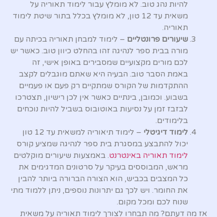
להיות נהג טוב. לא מומלץ עבור לימוד תאוריה על
משאית עד 12 טון, לא מומלץ בכלל בתור שיטת לימוד
תאוריה.
שיעורים פרונטליים
– לימוד למבחן תאוריה בכיתה עם
מורה בבית ספר לנהיגה זהו בהחלט כיוון טוב. כאשר יש
לכם מורים מקצועיים שמסבירים באופן אישי, זה
באמת הסבר טוב. הבעיה היא שאתם מוגבלים לקצב
ההתקדמות של הקורס שמתקיים רק פעם או פעמיים
בשבוע. וכמובן, בינתיים כאשר אין לכן רישיון, תצטרכו
לבזבז זמן על נסיעות באוטובוס בשביל להיות נוכחים
בלימודים.
לימוד דיגיטלי
– לימוד תיאוריה למשאית עד 12 טון
יכול להתבצע במסגרת בית ספר לנהיגה שמציע קורס
לימוד תאוריה באינטרנט
. באמצעות שיעורים מוקלטים
מראש, המבוססים בעיקר על סרטונים המדגימים את
כל המצבים בכביש, הוא הצורה הברורה ביותר להבין
את החומר. ויש לכך גם יתרונות נוספים, ניתן ללמוד מתי
שנוח לכם ומכל מקום.
אז מה דעתם? מה תבחרו לצורך לימוד תאוריה על משאית