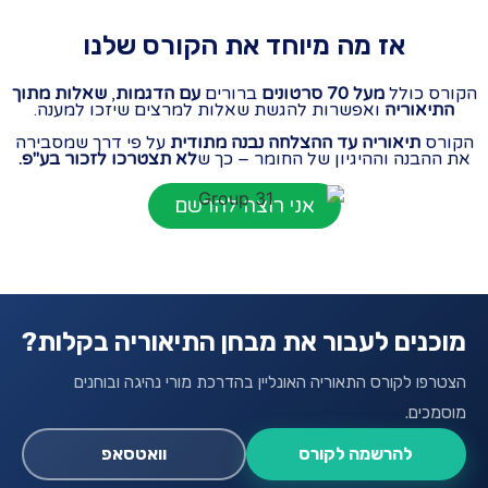
אז מה מיוחד את הקורס שלנו
רס כולל
מעל 70 סרטונים
ברורים
עם הדגמות
,
שאלות מתוך
תיאוריה
ואפשרות להגשת שאלות למרצים שיזכו למענה.
ורס
תיאוריה עד ההצלחה נבנה מתודית
על פי דרך שמסבירה
ההבנה וההיגיון של החומר – כך ש
לא תצטרכו לזכור בע"פ.
אני רוצה להרשם
כנים לעבור את מבחן התיאוריה בקלות?
טרפו לקורס התאוריה האונליין בהדרכת מורי נהיגה ובוחנים
סמכים.
להרשמה לקורס
וואטסאפ