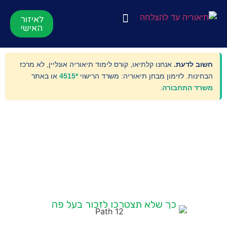
לאיזור
האישי
תאוריה אונליין
הרשמה לקורס
סרטוני הדרכות
לקורס התיאוריה
שוב לדעת.
אנחנו קלתיאו, קורס לימוד תיאוריה אונליין, לא מרכז
בחינות. לזימון מבחן תיאוריה: משרד הרישוי
*4515
או באתר
שרד התחבורה
.
קורס תיאורית נהיגה המועבר אונליין על ידי צוות מנצח
שמסביר את ההבנה וההיגיון של החומר
כך שלא תצטרכו לזכור בעל פה