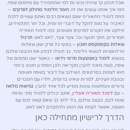
אבל תוכנן כך שיהיה נגיש גם למי שמתמודד עם מחסום שפה.
הנה איך אנחנו עושים את זה:
חומר הלימוד מחולק לפרקים
–
תחת לימודי התאוריה ישנם נושאים רבים ואתם עשויים ללכת
לאיבוד. על מנת להקל על דוברי הרוסית, וכל יתר התלמידים,
חילקנו את הקורס לפרקים פשוטים, כמו לימוד תאוריה
תמרורים, חוקי תנועה וכו׳. צעד צעד, לאט לאט.
תרגול
שאלות בקונטקסט הנכון
– בסוף כל פרק ישנן שאלות
הרלוונטיות לנושאי הלימוד, כך תוכלו לבחון את ההבנה שלכם
בנושא.
לימוד באמצעות סרטי וידאו
– כאשר ישנו מחסום של
שפה, קשה מאוד להבין מקריאה ולכן הפתרון הטוב ביותר
הוא לצפות בסרטונים. השילוב של דיבור בשפה פשוטה
ובגובה העיניים, למרות שאינו ברוסית, יחדיו עם הסברים
גרפיים והמחשות שונות מסייע לכל אחד להבין.
גמישות מלאה
– עם
לימוד תאוריה אונליין
, אתם יכולים ללמוד מתי ואיפה
שנוח לכם, בקצב שלכם, בלי לחץ. כך שאם קשה לכם עם
השפה, אפשר לקחת את הזמן ולהתקדם לאט לאט.
הדרך לרישיון מתחילה כאן