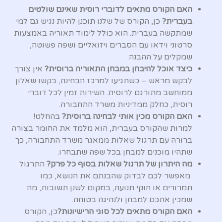
האם הקורס מתאים לדוברי רוסית שאינם שולטים
בעברית?
כן, הקורס של שלנו תוכנן להיות נגיש גם למי
שמתקשה בעברית. הוא כולל לימוד תאוריה באמצעות
סרטוני וידאו עם הסברים ויזואליים ושפה פשוטה,
שמקלים על ההבנה.
כיצד אוכל להיבחן במבחן התאוריה ברוסית?
אין צורך
לבקש מראש – כשתגיעו למרכז הבחינה, בקשו שאלון
ממוחשב מתורגם לרוסית. השירות זמין לכל דוברי
רוסית, כחלק ממדיניות משרד התחבורה.
האם הקורס מכין אותי לבחינה ברוסית?
בהחלט!
למרות שהקורס בעברית, הוא מלמד את החומר בצורה
ברורה עם תרגול שאלות ממאגר משרד התחבורה, כך
שתהיו מוכנים למבחן בכל שפה שתבחרו.
מה היתרון של תרגול שאלות בסוף כל פרק?
התרגול
מאפשר לכם לבדוק שהבנתם את הנושא, כמו
תמרורים או חוקי תנועה, במקום לשנן תשובות, מה
שמכין אתכם למבחן ולנהיגה בטוחה.
האם הקורס מתאים לכל סוגי הרישיונות?
כן, הקורס