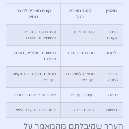
מאפיין
לימוד תאוריה
קורס תאוריה לדוברי
רגיל
רוסית
שפת
עברית בלבד
עברית עם הסברים
הקורס
פשוטים וסרטונים
כלי עזר
חוברות כתובות
סרטונים ויזואליים, תרגול
שאלות
נגישות
מתאים לשולטים
מתאים גם למי שמתקשה
לשפה
בעברית
בעברית
בחינה
בעיקר בעברית
אפשרות לבחינה ברוסית
גמישות
לרוב בכיתה
לימוד מקוון בקצב אישי
הערך שקיבלתם מהמאמר על