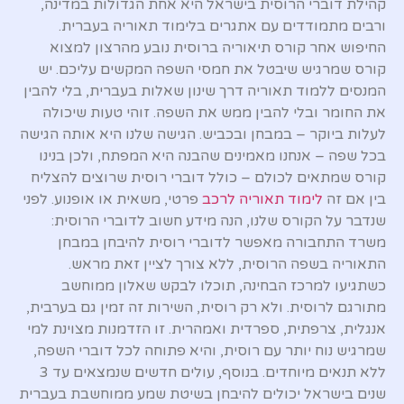
קהילת דוברי הרוסית בישראל היא אחת הגדולות במדינה,
ורבים מתמודדים עם אתגרים בלימוד תאוריה בעברית.
החיפוש אחר קורס תיאוריה ברוסית נובע מהרצון למצוא
קורס שמרגיש שיבטל את חמסי השפה המקשים עליכם. יש
המנסים ללמוד תאוריה דרך שינון שאלות בעברית, בלי להבין
את החומר ובלי להבין ממש את השפה. זוהי טעות שיכולה
לעלות ביוקר – במבחן ובכביש. הגישה שלנו היא אותה הגישה
בכל שפה – אנחנו מאמינים שהבנה היא המפתח, ולכן בנינו
קורס שמתאים לכולם – כולל דוברי רוסית שרוצים להצליח
בין אם זה
לימוד תאוריה לרכב
פרטי, משאית או אופנוע. לפני
שנדבר על הקורס שלנו, הנה מידע חשוב לדוברי הרוסית:
משרד התחבורה מאפשר לדוברי רוסית להיבחן במבחן
התאוריה בשפה הרוסית, ללא צורך לציין זאת מראש.
כשתגיעו למרכז הבחינה, תוכלו לבקש שאלון ממוחשב
מתורגם לרוסית. ולא רק רוסית, השירות זה זמין גם בערבית,
אנגלית, צרפתית, ספרדית ואמהרית. זו הזדמנות מצוינת למי
שמרגיש נוח יותר עם רוסית, והיא פתוחה לכל דוברי השפה,
ללא תנאים מיוחדים. בנוסף, עולים חדשים שנמצאים עד 3
שנים בישראל יכולים להיבחן בשיטת שמע ממוחשבת בעברית