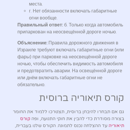
места.
г. Нет обязанности включать габаритные
огни вообще.
Правильный ответ:
б. Только когда автомобиль
припаркован на неосвещённой дороге ночью.
Объяснение:
Правила дорожного движения в
Израиле требуют включать габаритные огни (или
фары) при парковке на неосвещённой дороге
ночью, чтобы обеспечить видимость автомобиля
и предотвратить аварии. На освещённой дороге
или днём включать габаритные огни не
обязательно.
קורס תיאוריה ברוסית
גם אם תבחרו להיבחן ברוסית, תצטרכו ללמוד את החומר
בצורה מסודרת כדי להבין את חוקי התנועה, ופה
קורס
תיאוריה
עד ההצלחה נכנס לתמונה. הקורס שלנו בעברית,