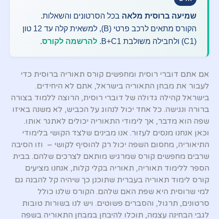
שמיעה ברוסית מלאה
בכל הסרטונים והשאלות.
הקורס מתאים לרכב פרטי (B), למשאית קלה עד 12 טון
(C1) ולחבילה משולבת B+C1.
להרשמה לקורס
.
אם אתם דוברי רוסית ומחפשים קורס תאוריה ברוסית כדי
לעבור את מבחן התאוריה בישראל, אתם לא היחידים.
בישראל קהילה גדולה של דוברי רוסית, הרוצה ללמוד בצורה
ברורה ונגישה. כל אחד יכול לנהוג על הכביש, לא משנה באיזו
שפה הוא מדבר, אך לימודי התאוריה יכולים לאתגר אותו.
וכאן אנחנו מנסים לעזור. אנו מבינים שלצד הקושי בלימודי
התיאוריה, מחסום השפה יכול רק להוסיף לקושי – וזו הסיבה
שרבים מחפשים קורס שמרגיש מותאם לצרכים שלהם. בבית
הספר ללימוד תאוריה, תאוריה בקלי קלות, אנחנו מציעים
קורס לימוד תאוריה בעברית שתוכנן כך שיהיה קל להבנה גם
למי שרוסית היא שפת האם שלהם. הקורס שלנו כולל
סרטונים, תרגול, והסברים פשוטים. ויש לנו בשורות טובות
לגבי הבחינה עצמה, תוכלו להיבחן במבחן התאוריה בשפה