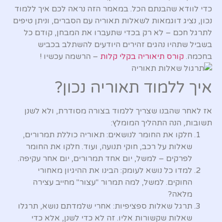
כדי לוודא שהבנתם הכל. במאמר הזה נראה לכם איך ללמוד
נכון, נציג דוגמאות לשאלות תאוריה עם הסברים, וניתן טיפים
לתרגל חכם – לא רק בכדי שתעברו את המבחן, קודם כל
בשביל שתהיו נהגים זהירים היודעים להשתלב בכביש
בחכמה.
קורס תיאוריה בקלי קלות
– הרשמה עכשיו !
איך ללמוד תאוריה נכון?
אז לאחר שהבנו שצריך ללמוד בצורה מסודרת, ולא לשנן
תשובות, הנה התהליך המומלץ:
חלקו את החומר לנושאים: תאוריה כוללת תמרורים,
שאלות על רכב, חוקי תנועה, ועוד. חלקו את החומר
לפרקים – למשל, יום אחד תמרורים, יום אחר עקיפה.
למדו כל נושא לעומק: הבינו את ההיגיון מאחורי
החוקים. למשל, למה תמרור "עצור" מחייב עצירה
מלאה?
תרגל שאלות ספציפיות: אחרי שלמדתם נושא, תרגלו
שאלות שקשורות אליו. זה לא כדי לשנן, אלא כדי