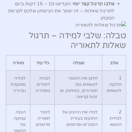
שלבו תרגול קצר יומי:
הקדישו
15 – 10
דקות ביום
לתרגול שאלות – זה ישפר את הביטחון שלכם לקראת
המבחן.
טבלה: שלבי למידה – תרגול
שאלות לתאוריה
שלב
פעולה
כלי עזר
מטרה
1.
חלקו את החומר
תכנית
למידה
חלוקה
לנושאים כמו
לימודים
ממוקדת
לנושאים
תמרורים, בטיחות, או
מסודרת
וברורה
זכות קדימה.
2.
למדו את ההיגיון של
לימוד
הבנה
למידת
החוקים בעזרת
תאוריה
עמוקה
הנושא
הסברים וסרטונים.
סרטונים
של
החומר