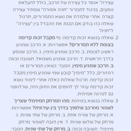
עצירה" אוסר כל עצירה של הרכב, כולל להעלאת
נוסעים, בניגוד לתמרור "חניה אסורה" שמתיר עצירה
קצרה. אחרי שלמדת את נושא התמרורים, תרגול
שאלה כזו בודק אם הבנת את ההבדל בין "עצירה"
ל“חניה".
שאלה בנושא זכות קדימה: מ
י מקבל זכות קדימה
בצומת ללא תמרורים?
אפשרויות: א. הרכב שמגיע
ראשון לצומת. ב. הרכב שמגיע מימין. ג. הרכב שנוסע
בדרך הראשית. ד. הרכב שמגיע משמאל. תשובה נכונה:
ב. הרכב שמגיע מימין
. הסבר: כשאין תמרורים או
רמזורים, כלל "מימין" קובע שמי שמגיע מימין מקבל
זכות קדימה. תרגול שאלות כאלה אחרי לימוד נושא
זכות קדימה עוזר לך להפנים את החוק הזה, שרלוונטי
גם לנהיגה אמיתית.
שאלה בנושא בטיחות:
מהו המרחק המינימלי שצריך
לשמור מהרכב שלפניך בדרך בין-עירונית?
אפשרויות:
א. מרחק של שנייה אחת. ב. מרחק של שתי שניות. ג.
מרחק של שלוש שניות. ד. אין חובה לשמור מרחק
מינימלי. תשובה נכונה:
ב. מרחק של שתי שניות.
הסבר: