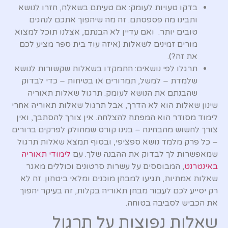
בדקו טעויות לעומק: אם טעיתם בשאלה, חזרו לנושא
ותבינו מה פספסתם. זה מה שיהפוך אתכם לנהגים
טובים יותר. ואם עדיין לא הבנתם, אצלנו תוכל למצוא
מורים זמינים לשאלות (איזה עוד בית ספר מציע לכם
את זה?).
תרגלו לפי נושאים: התמקדו בשאלות שקשורות לנושא
שלמדת – למשל, תמרורים או בטיחות – כדי לבדוק
שהבנתם את הנושא לעומק. תרגול שאלות תאוריה
שינון שאלות הוא לא הדרך, אבל תרגול שאלות תאוריה אחרי
לימוד מסודר הוא המפתח להצלחה. אין צורך להסתבך, ואין
צורך לחשוש מהבחינה – בנינו קורס שמחולק לפרקים ברורים
– כל פרק מלמד נושא ספציפי, ובסוף תמצא שאלות תרגול
שמאפשרות לך לבדוק את ההבנה שלך. עם
לימודי תאוריה
באינטרנט
, המבוססים על עשרות סרטונים וכוללים מאגר
שאלות אמתיות, תגיעו למבחן מוכנים ומלאי ביטחון. זה לא
רק יסייע לכם לעבור מבחן תאוריה בקלות, זה בעיקר יהפוך
את הכביש לסביבה בטוחה.
שאלות נפוצות על תרגול