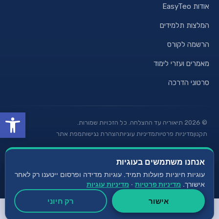
אודות EasyTeo
המלצות תלמידים
הרשמה לקורס
מאמרים ועזרי לימוד
סרטוני הדרכה
פתח סרגל
©
2026
תיאוריה עד ההצלחה. כל הזכויות שמורות.
תקנון
מדיניות פרטיות
מדיניות עוגיות
הצהרת נגישות
מפת אתר
אנחנו משתמשים בעוגיות
עוצב ע"י עמית הנדלר
נבנה ע"י תנופה | בניית אתרים
עוגיות חיוניות פועלות תמיד. עוגיות מדידה ופרסום ייטענו רק לאחר
חברת קידום אתרים Avinu SEO
אישורך.
מדיניות פרטיות
·
מדיניות עוגיות
אישור
רק חיוני