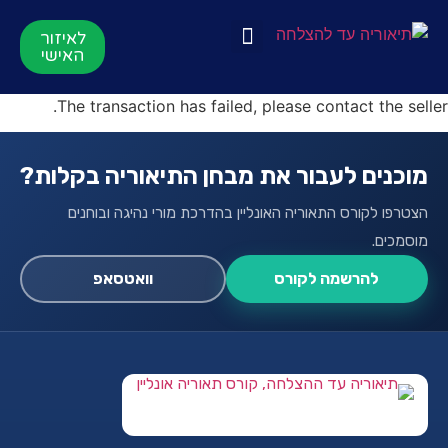
לאיזור
האישי
תאוריה אונליין
הרשמה לקורס
סרטוני הדרכות
לקורס התיאוריה
The transaction has failed, please contact the seller.
מוכנים לעבור את מבחן התיאוריה בקלות?
הצטרפו לקורס התאוריה האונליין בהדרכת מורי נהיגה ובוחנים
מוסמכים.
להרשמה לקורס
וואטסאפ