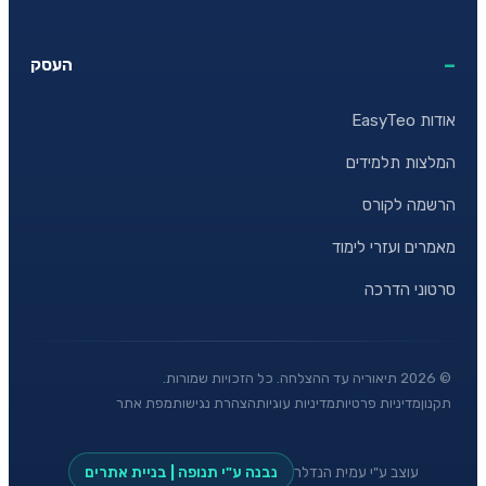
העסק
אודות EasyTeo
המלצות תלמידים
הרשמה לקורס
מאמרים ועזרי לימוד
סרטוני הדרכה
©
2026
תיאוריה עד ההצלחה. כל הזכויות שמורות.
תקנון
מדיניות פרטיות
מדיניות עוגיות
הצהרת נגישות
מפת אתר
עוצב ע"י עמית הנדלר
נבנה ע"י תנופה | בניית אתרים