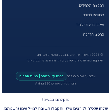
המלצות תלמידים
הרשמה לקורס
מאמרים ועזרי לימוד
סרטוני הדרכה
©
2026
תיאוריה עד ההצלחה. כל הזכויות שמורות.
תקנון
מדיניות פרטיות
מדיניות עוגיות
הצהרת נגישות
מפת אתר
עוצב ע"י עמית הנדלר
נבנה ע"י תנופה | בניית אתרים
חברת קידום אתרים Avinu SEO
נתקלתם בבעיה?
שלחו שאלה למרצים שלנו ותקבלו תשובה למייל עימו נרשמתם.