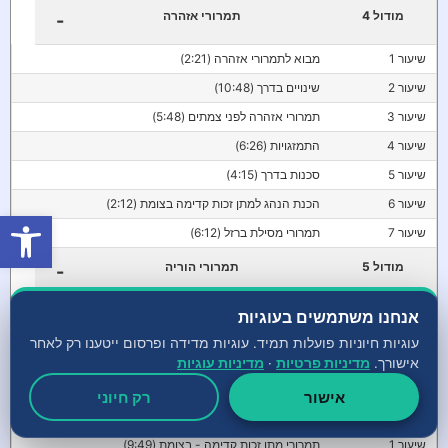
מודול 4
תמרורי אזהרה
-
שיעור 1
מבוא לתמרורי אזהרה (2:21)
שיעור 2
שינויים בדרך (10:48)
שיעור 3
תמרורי אזהרה לפני צמתים (5:48)
שיעור 4
התמזגויות (6:26)
שיעור 5
סכנות בדרך (4:15)
שיעור 6
הכנת הנהג למתן זכות קדימה בצומת (2:12)
פתח סרגל
שיעור 7
תמרורי מסילת ברזל (6:12)
מודול 5
תמרורי הוריה
-
שיעור 1
תמרורי כיוון נסיעה (10:33)
אנחנו משתמשים בעוגיות
שיעור 2
תמרורים להגבלת מהירות נסיעה (13:01)
עוגיות חיוניות פועלות תמיד. עוגיות מדידה ופרסום ייטענו רק לאחר
אישורך.
מדיניות פרטיות
·
מדיניות עוגיות
שיעור 3
שבילים וכבישי אגרה (3:53)
אישור
רק חיוני
מודול 6
תמרורי מתן זכות קדימה
-
שיעור 1
תמרורי מתן זכות קדימה - בצומת (9:49)