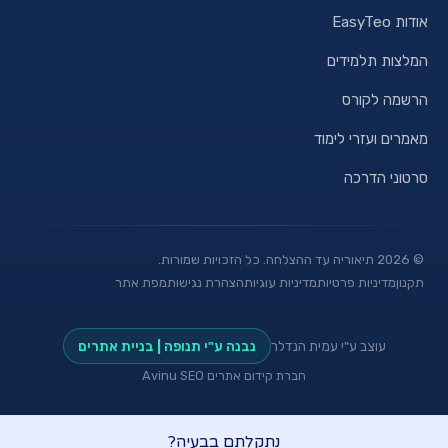
אודות EasyTeo
המלצות תלמידים
הרשמה לקורס
מאמרים ועזרי לימוד
סרטוני הדרכה
©
2026
תיאוריה עד ההצלחה. כל הזכויות שמורות.
תקנון
מדיניות פרטיות
מדיניות עוגיות
הצהרת נגישות
מפת אתר
עוצב ע"י עמית הנדלר
נבנה ע"י תנופה | בניית אתרים
חברת קידום אתרים Avinu SEO
נתקלתם בבעיה?