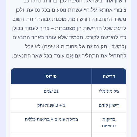
רישיון אחר בישראל. הסיבה לכך ברורה: נהג רכב
ציבורי אחראי על חיי עשרות נוסעים בכל נסיעה, ולכן
משרד התחבורה דורש רמת מוכנות גבוהה יותר. חשוב
לדעת שכל הדרישות הן מצטברות – צריך לעמוד בכולן
כדי להירשם לקורס. תלמיד שלא עומד באחד התנאים
(למשל, ותק נהיגה של פחות מ-3 שנים) לא יוכל
להתחיל את התהליך גם אם עומד בכל שאר התנאים.
דרישה
פירוט
גיל מינימלי
21 שנים
רישיון קודם
B + 3 שנות ותק
בדיקות
בדיקת עיניים + בריאות כללית
רפואיות