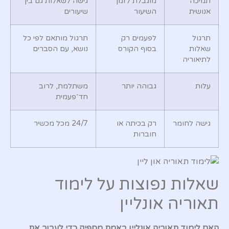
תמיכה
מוגבלת לזמן
גישה לשאלות גם בין
אנושית
השיעור
שיעורים
תרגול
לפעמים רק
תרגול מותאם לפי כל
שאלות
בסוף הקורס
נושא, עם הסברים
לתיאוריה
עלות
גבוהה יותר
משתלמת, לרוב
חד־פעמית
גישה לחומר
רק בכיתה או
24/7 מכל מכשיר
חוברות
שאלות נפוצות על לימוד
תאוריה אונליין
האם לימוד תאוריה אונליין באמת מספיק כדי לעבור את