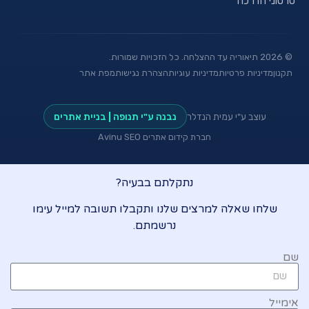
סרטוני הדרכה
©
2026
תיאוריה עד ההצלחה. כל הזכויות שמורות.
תקנון
מדיניות פרטיות
מדיניות עוגיות
הצהרת נגישות
מפת אתר
עוצב ע"י עמית הנדלר
נבנה ע"י תנופה | בניית אתרים
חברת קידום אתרים Avinu SEO
נתקלתם בבעיה?
שלחו שאלה למרצים שלנו ותקבלו תשובה למייל עימו
נרשמתם.
שם
אימייל