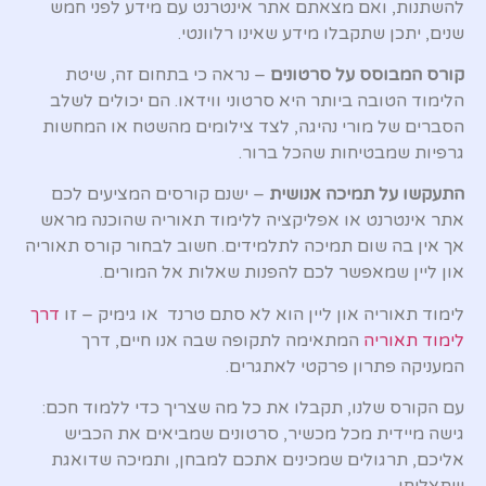
להשתנות, ואם מצאתם אתר אינטרנט עם מידע לפני חמש
שנים, יתכן שתקבלו מידע שאינו רלוונטי.
קורס המבוסס על סרטונים
– נראה כי בתחום זה, שיטת
הלימוד הטובה ביותר היא סרטוני ווידאו. הם יכולים לשלב
הסברים של מורי נהיגה, לצד צילומים מהשטח או המחשות
גרפיות שמבטיחות שהכל ברור.
התעקשו על תמיכה אנושית
– ישנם קורסים המציעים לכם
אתר אינטרנט או אפליקציה ללימוד תאוריה שהוכנה מראש
אך אין בה שום תמיכה לתלמידים. חשוב לבחור קורס תאוריה
און ליין שמאפשר לכם להפנות שאלות אל המורים.
לימוד תאוריה און ליין הוא לא סתם טרנד או גימיק – זו
דרך
לימוד תאוריה
המתאימה לתקופה שבה אנו חיים, דרך
המעניקה פתרון פרקטי לאתגרים.
עם הקורס שלנו, תקבלו את כל מה שצריך כדי ללמוד חכם:
גישה מיידית מכל מכשיר, סרטונים שמביאים את הכביש
אליכם, תרגולים שמכינים אתכם למבחן, ותמיכה שדואגת