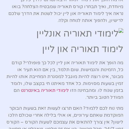
מיוחדת, ואיך תבחרו קורס תאוריה שמבטיח הצלחה? בואו
נראה איך לימוד תאוריה און ליין יכול לשנות את הדרך שלכם
לרישיון, ולהפוך אותה לנוחה וקלה.
לימוד תאוריה און ליין
מה הופך את לימוד תאוריה און ליין לכל כך פופולרי? קודם
כל, הזמינות והגמישות. שום תלמד, בין אם הוא תעיר או
מבוגר, אינו רוצה להיות מוגבל למסגרת המחייבת אותו להיות
זמין בשעות מסוימות. כל אחד מאיתנו חי בקצב שלו, ולומד
בזמן שנוח לו. ומהבחינה הזו
לימודי תאוריה באינטרנט
הם
המודל הטוב ביותר.
מתי נוח לכם ללמוד? האם תרצו לעשות זאת בשעות הבוקר
המוקדמת שאתם עירוניים, או אולי בלילה אחרי שכולם הלכו
לישון? אין צורך להתאים את עצמכם לשעות הקורס – הקורס
זמין 24/7, מכל מכשיר, בין אם זה טלפון, טאבלט או מחשב.