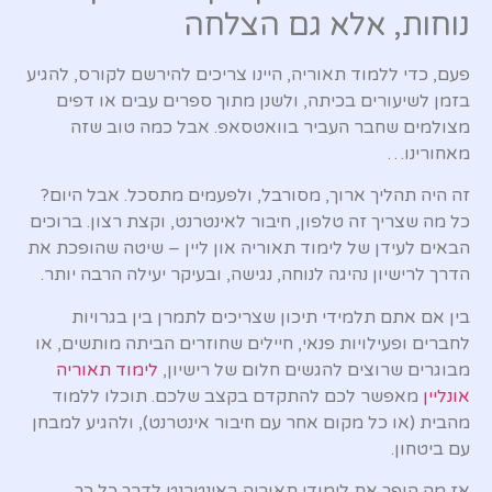
נוחות, אלא גם הצלחה
פעם, כדי ללמוד תאוריה, היינו צריכים להירשם לקורס, להגיע
בזמן לשיעורים בכיתה, ולשנן מתוך ספרים עבים או דפים
מצולמים שחבר העביר בוואטסאפ. אבל כמה טוב שזה
מאחורינו…
זה היה תהליך ארוך, מסורבל, ולפעמים מתסכל. אבל היום?
כל מה שצריך זה טלפון, חיבור לאינטרנט, וקצת רצון. ברוכים
הבאים לעידן של לימוד תאוריה און ליין – שיטה שהופכת את
הדרך לרישיון נהיגה לנוחה, נגישה, ובעיקר יעילה הרבה יותר.
בין אם אתם תלמידי תיכון שצריכים לתמרן בין בגרויות
לחברים ופעילויות פנאי, חיילים שחוזרים הביתה מותשים, או
מבוגרים שרוצים להגשים חלום של רישיון,
לימוד תאוריה
אונליין
מאפשר לכם להתקדם בקצב שלכם. תוכלו ללמוד
מהבית (או כל מקום אחר עם חיבור אינטרנט), ולהגיע למבחן
עם ביטחון.
אז מה הופך את לימודי תאוריה באינטרנט לדרך כל כך