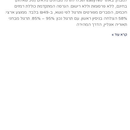
למבחן. באתר EasyTeo תוכלו לתרגל מבחנים מלאים (30 שאלות)
בחינם, ללא פרסומות וללא רישום. הגרסה המתקדמת כוללת רמזים
חכמים, הסברים מפורטים ותרגול לפי נושא, ב-₪49 בלבד. ממוצע ארצי:
58% הצלחה בניסיון ראשון. עם תרגול נכון: 95% – 85%. תרגול מבחני
תאוריה אונליין, הדרך המהירה
קרא עוד »