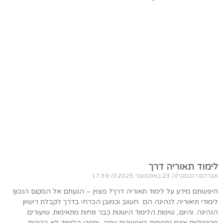
לימוד תאוריה דרך
אברהם רגבסקי
23 באוקטובר 2025
17:39
חיפשתם מידע על לימוד תאוריה דרך? מצוין – הגעתם אל המקום הנכון!
לימודי תיאוריה לנהיגה הם חשוב וכמובן הכרחי בדרך לקבלת רישיון
הנהיגה. והיום, שיטות הלימוד הישנות כבר פחות מתאימות. שיעורים
פרונטליים אינם נתפסים כאפשרות נוחה, וספרי הלימוד לא ברורים