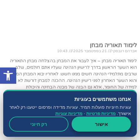
לימוד תאוריה מבחן
אברהם רגבסקי
21 בספטמבר 2025
10:43
לימוד תאוריה מבחן – איך לעבור את המבחן בהצלחה מבחן התאוריה
פתח סרגל
הוא השער הראשון בדרך לרישיון הנהיגה שעליו אתם חולמים, שלב
שרבים מתלמידי הנהיגה חשים ממנו חשש. לאחריו יבוא המבחן המעשי,
והוא השער האחרון לפני רישיון הנהיגה. ההכנה למבחן דורשת לא רק
למידה של החומר, אלא גם הבנה של מבנה הבחינה והיכולת
קרא עוד »
אנחנו משתמשים בעוגיות
עוגיות חיוניות פועלות תמיד. עוגיות מדידה ופרסום ייטענו רק לאחר
אישורך.
מדיניות פרטיות
·
מדיניות עוגיות
אישור
רק חיוני