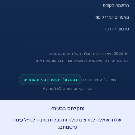
הרשמה לקורס
מאמרים ועזרי לימוד
סרטוני הדרכה
©
2026
תיאוריה עד ההצלחה. כל הזכויות שמורות.
תקנון
מדיניות פרטיות
מדיניות עוגיות
הצהרת נגישות
מפת אתר
עוצב ע"י עמית הנדלר
נבנה ע"י תנופה | בניית אתרים
חברת קידום אתרים Avinu SEO
נתקלתם בבעיה?
שלחו שאלה למרצים שלנו ותקבלו תשובה למייל עימו
נרשמתם.