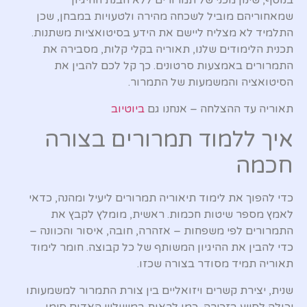
בנוסף, שינון מכני של תמרורים ללא הבנת ההיגיון
שמאחוריהם מוביל לשכחה מהירה ולטעויות במבחן, שכן
התלמיד לא מצליח ליישם את הידע בסיטואציות משתנות.
תכנית הלימודים שלנו, תאוריה בקלי קלות, מסבירה את
התמרורים באמצעות סרטונים. כך קל לכם להבין את
הסיטואציה והמשמעות של התמרור.
תאוריה עד ההצלחה – אנחנו גם
ביוטיוב
איך ללמוד תמרורים בצורה
חכמה
כדי להפוך את לימוד תיאוריה תמרורים ליעיל ומהנה, כדאי
לאמץ מספר שיטות חכמות. ראשית, מומלץ לקבץ את
התמרורים לפי משפחות – אזהרה, חובה, איסור והכוונה –
כדי להבין את ההיגיון המשותף של כל קבוצה. חומר לימוד
תאוריה תמיד מסודר בצורה שכזו.
שנית, יצירת קשרים ויזואליים בין צורת התמרור למשמעותו
יכולה לסייע בזכירה, כמו לראות במשולש האדום סימן