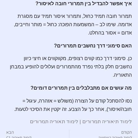
איך אפשר להבדיל בין תמרורי חובה לאיסור?
תמרור חובה תמיד כחול, ותמרור איסור תמיד עם מסגרת
אדומה. שימו לב – המשמעות הפוכה: כחול = מותר וחייבים,
אדום = אסור בהחלט.
האם סימוני דרך נחשבים תמרורים?
כן. סימוני דרך כמו קווים רצופים, מקווקווים או חיצי כיוון
נחשבים חלק בלתי נפרד מהתמרורים ועלולים להופיע במבחן
התאוריה.
מה עושים אם מתבלבלים בין תמרורים דומים?
נסו להסתכל קודם על הצורה (משולש = אזהרה, עיגול =
חובה/איסור), אחר כך על הצבע. זה יקטין את הסיכוי לטעות.
לימוד תיאוריה תמרורים | לימוד תאוריה תמרורים
הקודם
הבא
לימוד תאוריה בשמיעה
לימוד תאוריה C1