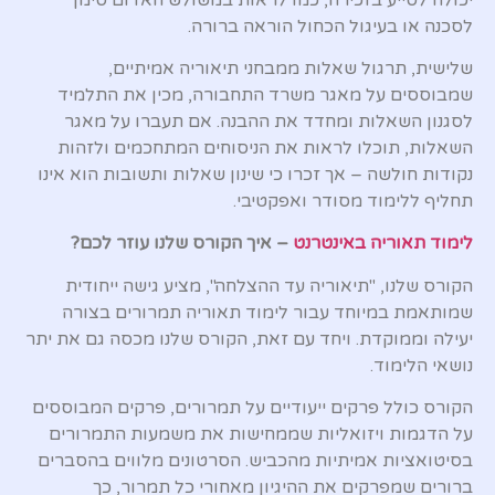
לסכנה או בעיגול הכחול הוראה ברורה.
שלישית, תרגול שאלות ממבחני תיאוריה אמיתיים,
שמבוססים על מאגר משרד התחבורה, מכין את התלמיד
לסגנון השאלות ומחדד את ההבנה. אם תעברו על מאגר
השאלות, תוכלו לראות את הניסוחים המתחכמים ולזהות
נקודות חולשה – אך זכרו כי שינון שאלות ותשובות הוא אינו
תחליף ללימוד מסודר ואפקטיבי.
לימוד תאוריה באינטרנט
– איך הקורס שלנו עוזר לכם?
הקורס שלנו, "תיאוריה עד ההצלחה", מציע גישה ייחודית
שמותאמת במיוחד עבור לימוד תאוריה תמרורים בצורה
יעילה וממוקדת. ויחד עם זאת, הקורס שלנו מכסה גם את יתר
נושאי הלימוד.
הקורס כולל פרקים ייעודיים על תמרורים, פרקים המבוססים
על הדגמות ויזואליות שממחישות את משמעות התמרורים
בסיטואציות אמיתיות מהכביש. הסרטונים מלווים בהסברים
ברורים שמפרקים את ההיגיון מאחורי כל תמרור, כך