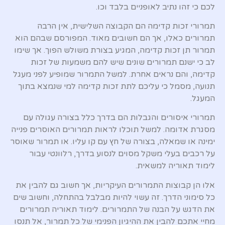
לכם כי זהו נתיב לאופניים בלבד וכו.
תמרורי זכות קדימה הם הקבוצה השלישית, אין הרבה
תמרורים כאלו, אך הם חשובים מאוד. המפורסם שבהם הוא
תמרור תן זכות קדימה, המגיע בצורת משולש הפוך. אך שימו
לב כי ישנם תמרורים שונים שיש להם משמעות של זכות
קדימה, והם נראים אחרת. למשל התמרור שמופיע לפני מעגל
תנועה, מסמל כי עליכם לתת זכות קדימה למי שנמצא בתוך
המעגל.
תמרורי איסורים והגבלות הם בדרך כלל בצורה עגולה עם
מסגרת אדומה. למשל תוכלו לראות תמרורים האוסרים פנייה
ימינה או שמאלה, בצורה של חץ עם קו עליו. או תמרור שאוסר
על רכבים בעלי משקל מסוים לנסוע בדרך, רלוונטי עבור
לימוד תאוריה למשאית.
אלו הן קבוצות התמרורים העיקריות, אך חשוב גם להבין את
כל סימוני הדרך. זה עשוי להיות מבלבל בהתחלה, וחשוב שים
את הדגש על הבנה של התמרורים. לימוד תאוריה תמרורים
מחיי אתכם להבין את ההיגיון הפנימי של כל תמרור, אל תנסו