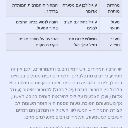
מהירות
עיגול לבן עם מסגרת
המהירות המרבית המותרת
מותרת
אדומה
בדרך זו.
מעגל
עיגול כחול עם חצים
חובה לנסוע בכיוון החצים
תנועה
לבנים
בתוך המעגל.
מעבר
משולש אדום עם
התרעה על מעבר חצייה
חצייה
סמל הולך רגל
בקרבת מקום.
יש הרבה תמרורים, ויש דמיון רב בין התמרורים, ולכן אין זה
מפתיע כי רבים מתבלבלים. תלמידים רבים נתקלים בקשיים
במהלך לימוד תאוריה תמרורים. אחת הטעויות הנפוצות היא
בלבול בין תמרורי חובה (עיגול כחול) לתמרורי איסור (עיגול
אדום), שכן הצבעים עלולים להיראות דומים במבט ראשון,
אך משמעותם הפוכה. טעות נוספת היא חוסר תשומת לב
לצורת התמרור – המשולש, העיגול או המלבן הם רמזים
חשובים למשמעות, ותלמידים רבים מתעלמים מהם.