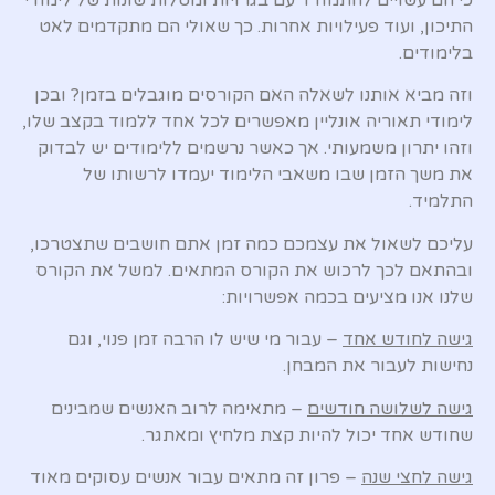
כי הם עשויים להתמודד עם בגרויות ומטלות שונות של לימודי
התיכון, ועוד פעילויות אחרות. כך שאולי הם מתקדמים לאט
בלימודים.
וזה מביא אותנו לשאלה האם הקורסים מוגבלים בזמן? ובכן
לימודי תאוריה אונליין מאפשרים לכל אחד ללמוד בקצב שלו,
וזהו יתרון משמעותי. אך כאשר נרשמים ללימודים יש לבדוק
את משך הזמן שבו משאבי הלימוד יעמדו לרשותו של
התלמיד.
עליכם לשאול את עצמכם כמה זמן אתם חושבים שתצטרכו,
ובהתאם לכך לרכוש את הקורס המתאים. למשל את הקורס
שלנו אנו מציעים בכמה אפשרויות:
גישה לחודש אחד
– עבור מי שיש לו הרבה זמן פנוי, וגם
נחישות לעבור את המבחן.
גישה לשלושה חודשים
– מתאימה לרוב האנשים שמבינים
שחודש אחד יכול להיות קצת מלחיץ ומאתגר.
גישה לחצי שנה
– פרון זה מתאים עבור אנשים עסוקים מאוד