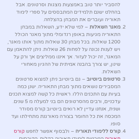
להסביר יותר טוב באמצעות מצגות וסרטונים. אבל
בהחלט ישנם תלמידים המתבססים על ספרי לימוד
תאוריה ועוברים את המבחן בהצלחה.
מאגר השאלות
– למי שלא ידע, השאלות במבחן
התאוריה מגיעות באופן רנדומלי מתוך מאגר הכולל
1200 שאלות. בכל מבחן 30 שאלות מתוך אותו מאגר,
ויש לענות נכונה על לפחות 26 שאלות. ניתן להתאמן עם
המאגר, זה יכול לעזור. אך איננו ממליצים אך ורק על
שינון, יש צורך בהבנה אמיתית של ההגיון מאחורי
השאלות.
סרטונים ביוטיוב
– גם ביוטיוב ניתן למצוא סרטונים
המסבירים נושאים מתוך מבחן התאוריה. ישנן כמה
בעיות עם התכנים הללו. ראשית כל קשה למצוא תכנים
עדכניים, ורבים מהסרטונים הם בני למעלה מ 5 שנים.
ושנית, אנחנו עדיין לא רואים ביוטיוב קורס מסודר
המכסה את כל החומר בצורה מאורגנת מתחילתו ועד
סופו.
קורס ללימודי תאוריה
– ולבסוף אפשר לחפש
קורס
תאוריה
המבטיח לימודי תאוריה בקלות. הקורסים