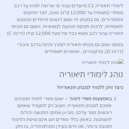
לימודי תאוריה C1 מיועדים עבור מי שרוצה לנהוג על רכב
מסחרי (משאית עד 12,000 ק“ג). ושוב, לצד החוקים
והתמרורים, גם במבחן זה ישנם דגשים מיוחדים הנוגעים
למשאיות, לרבות חקיקה הנוגעת למשאיות. וישנם גם מבחני
תאוריה עבור רכב משא כבד של מעל 12,000 קילו (דרגה C).
בנוסף ישנם גם מבחני תאוריה לצורך נהיגה ברכב ציבורי
(דרגה D), טרקטורים , ואופניים חשמליים.
נוהג לימודי תיאוריה
כיצד ניתן ללמוד למבחן התאוריה?
באמצעות ספרי לימוד
– ישנם ספרי לימוד המכינים
אתכם למבחן התאוריה. חשוב רק להקפיד שאתם
רוכשים ספר עדכני, מכיוון שחוקי התנועה יכולים
להשתנות. באופן כללי ספרים הם אינם שיטת הלימוד
הטובה ביותר, אנו חיים בעידן המולטימדיה, בו ניתן