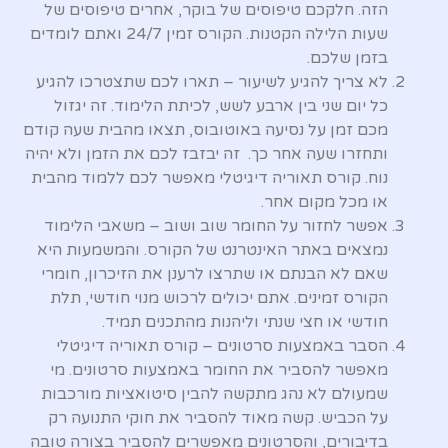
הזה. חלקכם טיפוסים של בוקר, אחרים טיפוסים של
שעות הלילה הקטנות. הקורס זמין 24/7 ואתם לומדים
בזמן שלכם.
לא צריך להגיע לשיעור – תארו לכם שתצטרכו להגיע
כל יום שני בין ארבע לשש, לכיתת הלימוד. זה יגזול
מכם זמן על נסיעה באוטובוס, תצאו מהבית שעה קודם
ותחזרו שעה אחר כך. זה יבזבז לכם את הזמן ולא יהיה
נוח. קורס תאוריה דיגיטלי מאפשר לכם ללמוד מהבית
או מכל מקום אחר.
אפשר לחזור על החומר שוב ושוב – משאבי הלימוד
נמצאים באתר האינטרנט של הקורס. והמשמעות היא
שאם לא הבנתם או שתרצו לרענן את הזיכרון, חומרי
הקורס זמינים. אתם יכולים לרכוש מנוי חודשי, תלת
חודשי או חצי שנתי וליהנות מהתכנים תמיד.
הסבר באמצעות סרטונים – קורס תאוריה דיגיטלי
מאפשר להסביר את החומר באמצעות סרטונים. מי
שמעולם לא נהג מתקשה להבין סיטואציות מורכבות
על הכביש. קשה מאוד להסביר את חוקי התנועה רק
בדיבורים, והסרטונים מאפשרים להסביר בצורה טובה