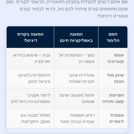
אם אתם רוצים להצליח במבחן התאוריה, הרשמי לקורס. ואם
אתם מחפשים קורס שיהיה לכם נוח, כדאי לבחור קורס
תאוריה דיגיטלי.
חסם
המענה
המענה בקורס
הלימוד
באפליקציות חינם
דיגיטלי
עומס
נמוך – הסתמכות על
גבוה – שימוש בווידאו
קוגניטיבי
טקסט רב
ואנימציה
שינון מול
מעודדות שינון
התמקדות בלוגיקה
הבנה
תבניות שאלות
ורציונל החוק
הפרעות
תרגול מונוטוני שיוצר
לימוד אקטיבי
קשב וחרדה
שעמום
ואסטרטגיות ניהול לחץ
מסגרת
דורש משמעת
מסלול מובנה עם
לימודית
עצמית גבוהה מאוד
מעקב התקדמות