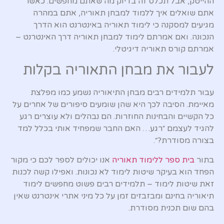
ההייטק, אבל תכלס זה בדיוק מה שאתם מחפשים. כאשר
אתם שואלים איך ללמוד למבחן תאוריה, אתם במהרה
מגיעים למסקנה כי לימוד תאוריה באינטרנט הוא הדרך
הנכונה. ואם אמרתם לימוד למבחן תאוריה דרך האינטרנט –
אמרתם קורס תאוריה דיגיטלי.
לעבור את מבחן התאוריה בקלות
עבור תלמידים רבים מבחן התיאוריה נשמע כמו מפלצת
מאיימת. הסיבה לכך היא שהן שומעים סיפורים של אחרים על
כל הקשיים והבחינות החוזרות. הם נבהלים ולא עוצרים רגע
להגיד לעצמם ״רגע… האם החבר שמפחיד אותי בכלל למד
בצורה מסודרת?״.
בתור
בית ספר ללימוד תאוריה
אנו יכולים לספר לכם כי מקור
הפחד הוא בעיקר שיטות לימוד לא נכונות. ואפילו קשה לכנות
זאת שיטות לימוד – תלמידים רבים פשוט מחפשים לימוד
תיאוריה בחינם ומבזבזים זמן על כל מיני אתרי אינטרנט שאין
בהם שום תכנית מסודרת.