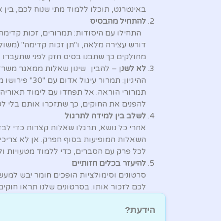
באינטרנט, תוכלו ללמוד מתי שנוח לכם, בין 
להתחיל מהבסיס
התחילו עם היסודות: תמרורים, זכות קדימה, 
דורש עצירה מלאה, ו"תן זכות קדימה" (משול
מחולקים כך שתבנו בסיס חזק לפני שתעברו ל
לא לשנ
ן – להבין שינון שאלות ממאגר משרד
תמרורי הוראה. אל תפחדו עם לימוד תאוריה 
להפנים את החוקים, כך שתזכרו אותם בלי לשנ
לשלב בין למידה לתרגול
אחרי כל נושא, תרגלו שאלות קצרות כדי לבד
השאלות המופיעות בסוף הפרק. אן לא צריכ
לכל פרק עם הסברים, כדי ללמוד מטעויות ולה
להיעזר בכלים חזותיים
סרטונים וסימולציות הופכים חומר יבש למעשי
לכם לזכור אותו. בסרטונים שלנו תראו חוקים
הידעת?