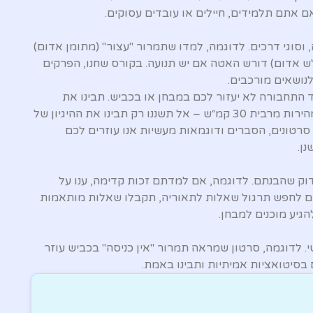
אם אתם תלמידים, חיילים או עובדים עסוקים.
וסוגי דרכים. לדוגמה, למדו שתמרור "עצור" (מתומן אדום)
ש אדום) דורש האטה אם יש תנועה. בקורס שחנו, הפרקים
נושאים מורכבים.
 התחבורה לא יעזור לכם במבחן או בכביש. תבינו את
ההיגיון: תמרור עיגול אדום עם "30" פירושו מהירות מרבית 30 קמ״ש – אל תשננו רק תבינו את ההיגיון של
סרטונים, הסברים ודוגמאות מעשיות אנו עוזרים לכם
ן.
וק שהבנתם. לדוגמה, אם למדתם זכות קדימה, ענו על
ים לחפש תרגול שאלות לתאוריה, תקבלו שאלות מותאמות
גיע מוכנים למבחן.
. לדוגמה, סרטון שמראה תמרור "אין כניסה" בכביש עוזר
 בסיטואציות אמיתיות ותבינו באמת.