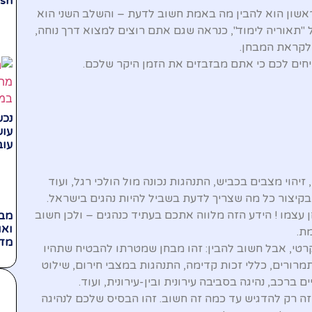
ish
אשון הוא להבין מה באמת חשוב לדעת – והשלב השני הוא
"תאוריה לימוד", כנראה שגם אתם רוצים למצוא דרך נוחה,
לקראת המבחן.
טיחים לכם כי אתם מבזבזים את הזמן היקר שלכם.
נכש
עוש
עוב
יהוי מצבים בכביש, התנהגות נכונה מול הולכי רגל, ועוד
בקיצור כל מה שצריך לדעת בשביל להיות נהגים בישראל.
עצמו ! הידע הזה מלווה אתכם בעתיד כנהגים – ולכן חשוב
מבח
ואו
ת.
מדר
רטי, אבל חשוב להבין: זהו מבחן שמטרתו להבטיח שתהיו
תמרורים, כללי זכות קדימה, התנהגות במצבי חירום, שילוט
ברכב, נהיגה בסביבה עירונית ובין-עירונית, ועוד.
זה רק להדגיש עד כמה זה חשוב. זהו הבסיס שלכם לנהיגה