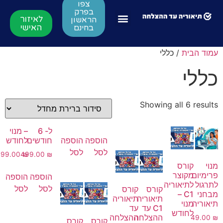
צפו
בפרק
לאיזור
הראשון
האישי
בחינם
עמוד הבית
/ כללי
כללי
Showing all 6 results
ל- 6
– מנוי
הוספה
הוספה
חודשים
לחודש
לסל
לסל
199.00
499.00
₪
₪
מנוי
קורס
פרימיום
מקוצר
הוספה
הוספה
לתרגול
לתיאוריה
לסל
לסל
קורס
קורס
מבחני
C1 –
תיאוריה
תיאוריה
תיאוריה
מנוי
C1 עד
עד
לחודש
ההצלחה
ההצלחה
49.00
₪
קורס
קורס