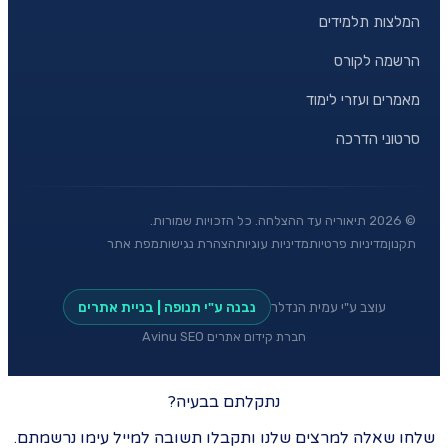
המלצות תלמידים
הרשמה לקורס
מאמרים ועזרי לימוד
סרטוני הדרכה
©
2026
תיאוריה עד ההצלחה. כל הזכויות שמורות.
תקנון
מדיניות פרטיות
מדיניות עוגיות
הצהרת נגישות
מפת אתר
עוצב ע"י עמית הנדלר
נבנה ע"י תנופה | בניית אתרים
חברת קידום אתרים Avinu SEO
נתקלתם בבעיה?
שלחו שאלה למרצים שלנו ותקבלו תשובה למייל עימו נרשמתם.